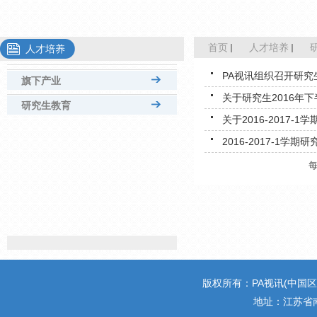
首页
人才培养
人才培养
PA视讯组织召开研
旗下产业
关于研究生2016年
专业设置
研究生教育
关于2016-2017
教学文件
硕导名单
2016-2017-1学期
课表浏览
培养工作
教务通知
思政工作
校教务管理
学位工作
实验室
管理文件
研究生招生
研究生院
版权所有：PA视讯(中国区)官网 
地址：江苏省南