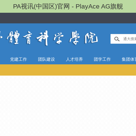
PA视讯(中国区)官网 - PlayAce AG旗舰
党建工作
团队建设
人才培养
团学工作
集团体