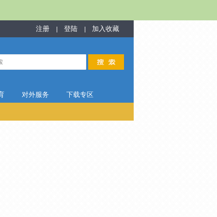
注册
登陆
加入收藏
|
|
育
对外服务
下载专区