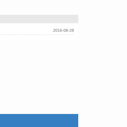
2016-08-28