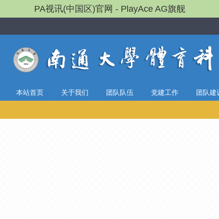
PA视讯(中国区)官网 - PlayAce AG旗舰
本站首页
关于我们
团队队伍
党建工作
团队建